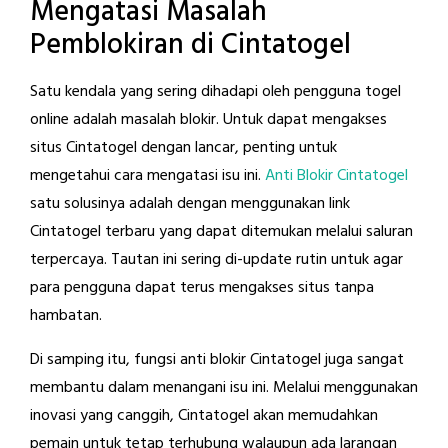
Mengatasi Masalah
Pemblokiran di Cintatogel
Satu kendala yang sering dihadapi oleh pengguna togel
online adalah masalah blokir. Untuk dapat mengakses
situs Cintatogel dengan lancar, penting untuk
mengetahui cara mengatasi isu ini.
Anti Blokir Cintatogel
satu solusinya adalah dengan menggunakan link
Cintatogel terbaru yang dapat ditemukan melalui saluran
terpercaya. Tautan ini sering di-update rutin untuk agar
para pengguna dapat terus mengakses situs tanpa
hambatan.
Di samping itu, fungsi anti blokir Cintatogel juga sangat
membantu dalam menangani isu ini. Melalui menggunakan
inovasi yang canggih, Cintatogel akan memudahkan
pemain untuk tetap terhubung walaupun ada larangan