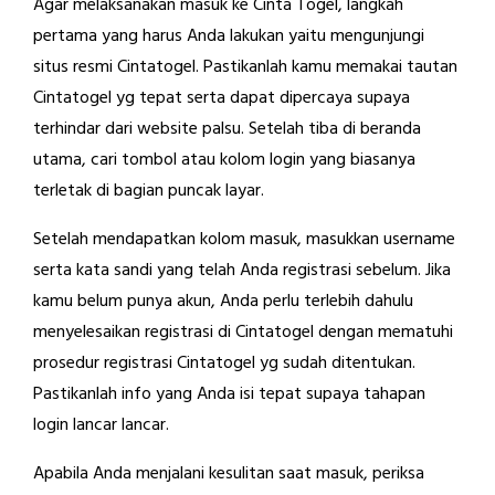
Agar melaksanakan masuk ke Cinta Togel, langkah
pertama yang harus Anda lakukan yaitu mengunjungi
situs resmi Cintatogel. Pastikanlah kamu memakai tautan
Cintatogel yg tepat serta dapat dipercaya supaya
terhindar dari website palsu. Setelah tiba di beranda
utama, cari tombol atau kolom login yang biasanya
terletak di bagian puncak layar.
Setelah mendapatkan kolom masuk, masukkan username
serta kata sandi yang telah Anda registrasi sebelum. Jika
kamu belum punya akun, Anda perlu terlebih dahulu
menyelesaikan registrasi di Cintatogel dengan mematuhi
prosedur registrasi Cintatogel yg sudah ditentukan.
Pastikanlah info yang Anda isi tepat supaya tahapan
login lancar lancar.
Apabila Anda menjalani kesulitan saat masuk, periksa