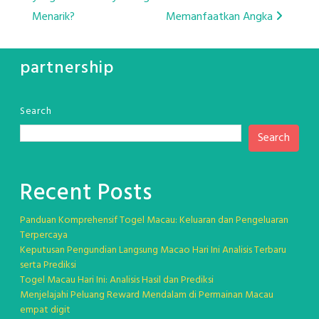
navigation
Menarik?
Memanfaatkan Angka
partnership
Search
Search
Recent Posts
Panduan Komprehensif Togel Macau: Keluaran dan Pengeluaran
Terpercaya
Keputusan Pengundian Langsung Macao Hari Ini Analisis Terbaru
serta Prediksi
Togel Macau Hari Ini: Analisis Hasil dan Prediksi
Menjelajahi Peluang Reward Mendalam di Permainan Macau
empat digit