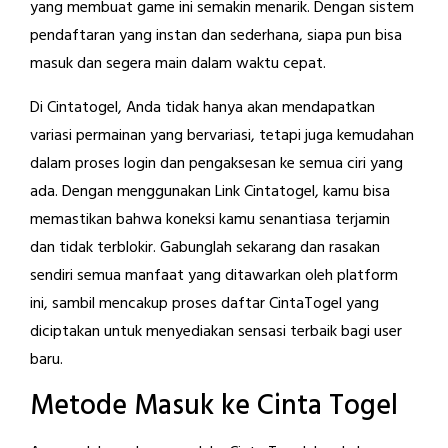
yang membuat game ini semakin menarik. Dengan sistem
pendaftaran yang instan dan sederhana, siapa pun bisa
masuk dan segera main dalam waktu cepat.
Di Cintatogel, Anda tidak hanya akan mendapatkan
variasi permainan yang bervariasi, tetapi juga kemudahan
dalam proses login dan pengaksesan ke semua ciri yang
ada. Dengan menggunakan Link Cintatogel, kamu bisa
memastikan bahwa koneksi kamu senantiasa terjamin
dan tidak terblokir. Gabunglah sekarang dan rasakan
sendiri semua manfaat yang ditawarkan oleh platform
ini, sambil mencakup proses daftar CintaTogel yang
diciptakan untuk menyediakan sensasi terbaik bagi user
baru.
Metode Masuk ke Cinta Togel