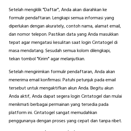
Setelah mengklik "Daftar", Anda akan diarahkan ke
formulir pendaftaran. Lengkapi semua informasi yang
diperlukan dengan akurately, contoh nama, alamat email,
dan nomor telepon. Pastikan data yang Anda masukkan
tepat agar mengatasi kesulitan saat login Cintatogel di
masa mendatang. Sesudah semua kolom dilengkapi,
tekan tombol "Kirim" agar melanjutkan.
Setelah mengirimkan formulir pendaftaran, Anda akan
menerima email konfirmasi. Patuhi petunjuk pada email
tersebut untuk mengaktifkan akun Anda. Begitu akun
Anda aktif, Anda dapat segera login Cintatogel dan mulai
menikmati berbagai permainan yang tersedia pada
platform ini. Cintatogel sangat memudahkan
penggunanya dengan proses yang cepat dan tanpa ribet.