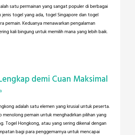
salah satu permainan yang sangat populer di berbagai
 jenis togel yang ada, togel Singapore dan togel
para pemain. Keduanya menawarkan pengalaman
ing kali bingung untuk memilih mana yang lebih baik.
 Lengkap demi Cuan Maksimal
a
ongkong adalah satu elemen yang krusial untuk peserta.
p menolong pemain untuk menghadirkan pilihan yang
ng. Togel Hongkong, atau yang sering dikenal dengan
mpatan bagi para penggemarnya untuk mencapai