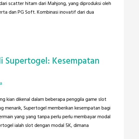
ari scatter hitam dari Mahjong, yang diproduksi oleh
rta dan PG Soft. Kombinasi inovatif dari dua
di Supertogel: Kesempatan
a
ng kian dikenal dalam beberapa penggila game slot
yang menarik, Supertogel memberikan kesempatan bagi
ermain yang yang tanpa perlu perlu membayar modal
pertogel ialah slot dengan modal 5K, dimana