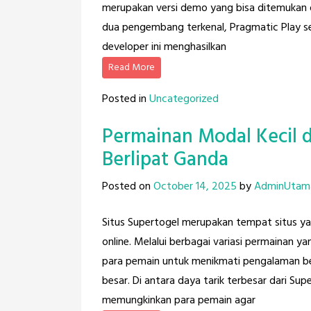
merupakan versi demo yang bisa ditemukan d
dua pengembang terkenal, Pragmatic Play se
developer ini menghasilkan
Read More
Posted in
Uncategorized
Permainan Modal Kecil 
Berlipat Ganda
Posted on
October 14, 2025
by
AdminUtam
Situs Supertogel merupakan tempat situs ya
online. Melalui berbagai variasi permainan 
para pemain untuk menikmati pengalaman b
besar. Di antara daya tarik terbesar dari Su
memungkinkan para pemain agar