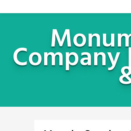
Skip
to
content
Monume
Company |
&