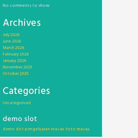
No comments to show.
Archives
July 2026
June 2026
March 2026
February 2026
January 2026
November 2025
October 2025
Categories
Uncategorized
demo slot
demo slot
pengeluaran macau
toto macau