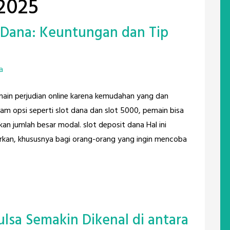
2025
 Dana: Keuntungan dan Tip
a
main perjudian online karena kemudahan yang dan
 opsi seperti slot dana dan slot 5000, pemain bisa
n jumlah besar modal. slot deposit dana Hal ini
rkan, khususnya bagi orang-orang yang ingin mencoba
lsa Semakin Dikenal di antara