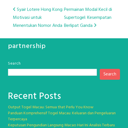
Post
Syair Lotere Hong Kong:
Permainan Modal Kecil di
Motivasi untuk
Supertogel: Kesempatan
navigation
Menentukan Nomor Anda
Berlipat Ganda
partnership
Search
Search
Recent Posts
Output Togel Macau: Semua that Perlu You Know
Panduan Komprehensif Togel Macau: Keluaran dan Pengeluaran
Terpercaya
Keputusan Pengundian Langsung Macao Hari Ini Analisis Terbaru