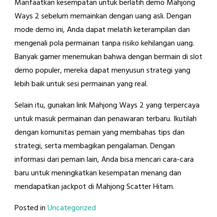
Manfaatkan kesempatan untuk berlatih demo Mahjong
Ways 2 sebelum memainkan dengan uang asli. Dengan
mode demo ini, Anda dapat melatih keterampilan dan
mengenali pola permainan tanpa risiko kehilangan uang.
Banyak gamer menemukan bahwa dengan bermain di slot
demo populer, mereka dapat menyusun strategi yang
lebih baik untuk sesi permainan yang real.
Selain itu, gunakan link Mahjong Ways 2 yang terpercaya
untuk masuk permainan dan penawaran terbaru. Ikutilah
dengan komunitas pemain yang membahas tips dan
strategi, serta membagikan pengalaman. Dengan
informasi dari pemain lain, Anda bisa mencari cara-cara
baru untuk meningkatkan kesempatan menang dan
mendapatkan jackpot di Mahjong Scatter Hitam.
Posted in
Uncategorized