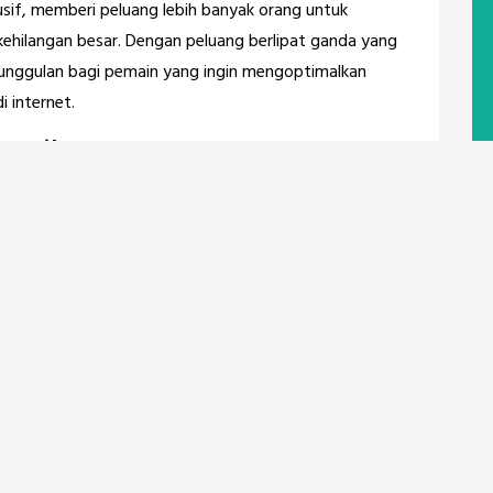
usif, memberi peluang lebih banyak orang untuk
kehilangan besar. Dengan peluang berlipat ganda yang
 unggulan bagi pemain yang ingin mengoptimalkan
 internet.
Kecil
 kesempatan bagi pemain dengan beragam anggaran.
apat pengalaman bermain yang menarik tanpa harus
ermainan slot jadi terjangkau bagi banyak orang,
tungan mereka tanpa bahaya besar.
 slot 200 perak, dan slot 300 perak memberi pemain
ndah. Hal ini memberi Anda kesempatan untuk bermain
ainan slot yang tersedia. Dengan adanya beragam
ktik bermain sesuai dengan kenyamanan Anda.
alah peluang untuk meningkatkan keterampilan bermain.