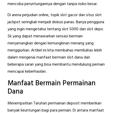
mencoba peruntungannya dengan tanpa risiko besar.
Di arena perjudian online, topik slot gacor dan situs slot
jackpot seringkali menjadi diskusi panas. Banya pengguna
yang ingin mengetahui tentang slot 5000 dan slot depo
5k yang dapat menawarkan sensasi bermain
menyenangkan dengan kemungkinan menang yang
menggiurkan. Artikel ini kita membahas membahas lebih
dalam mengenai manfaat bermain slot dana dan
beberapa saran yang bisa membantu mendukung pemain
mencapai keberhasilan.
Manfaat Bermain Permainan
Dana
Menempatkan Taruhan permainan deposit memberikan
banyak keuntungan bagi para pemain. Di antara manfaat