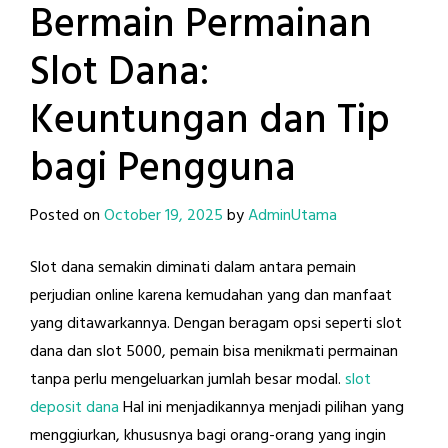
Bermain Permainan
Slot Dana:
Keuntungan dan Tip
bagi Pengguna
Posted on
October 19, 2025
by
AdminUtama
Slot dana semakin diminati dalam antara pemain
perjudian online karena kemudahan yang dan manfaat
yang ditawarkannya. Dengan beragam opsi seperti slot
dana dan slot 5000, pemain bisa menikmati permainan
tanpa perlu mengeluarkan jumlah besar modal.
slot
deposit dana
Hal ini menjadikannya menjadi pilihan yang
menggiurkan, khususnya bagi orang-orang yang ingin