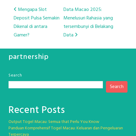
Post
Mengapa Slot
Data Macao 2025:
Deposit Pulsa Semakin
Menelusuri Rahasia yang
navigation
Dikenal di antara
tersembunyi di Belakang
Gamer?
Data
partnership
Search
Search
Recent Posts
Output Togel Macau: Semua that Perlu You Know
Panduan Komprehensif Togel Macau: Keluaran dan Pengeluaran
Terpercaya