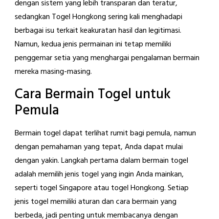
dengan sistem yang lebih transparan dan teratur,
sedangkan Togel Hongkong sering kali menghadapi
berbagai isu terkait keakuratan hasil dan legitimasi.
Namun, kedua jenis permainan ini tetap memiliki
penggemar setia yang menghargai pengalaman bermain
mereka masing-masing.
Cara Bermain Togel untuk
Pemula
Bermain togel dapat terlihat rumit bagi pemula, namun
dengan pemahaman yang tepat, Anda dapat mulai
dengan yakin. Langkah pertama dalam bermain togel
adalah memilih jenis togel yang ingin Anda mainkan,
seperti togel Singapore atau togel Hongkong. Setiap
jenis togel memiliki aturan dan cara bermain yang
berbeda, jadi penting untuk membacanya dengan