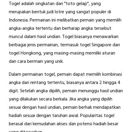
Togel adalah singkatan dari "toto gelap", yang
merupakan bentuk judi lotre yang sangat populer di
Indonesia. Permainan ini melibatkan pemain yang memilih
angka-angka tertentu dan berharap angka tersebut
muncul dalam hasil undian. Togel biasanya menawarkan
berbagai jenis permainan, termasuk togel Singapore dan
togel Hongkong, yang masing-masing memiliki aturan
dan cara bermain yang unik.
Dalam permainan togel, pemain dapat memilih kombinasi
angka dari rentang tertentu, biasanya antara 2 hingga 4
digit. Setelah angka dipilih, pemain menunggu hasil undian
yang dilakukan secara berkala. Jika angka yang dipilih
sesuai dengan hasil undian, pemain berhak mendapatkan
hadiah sesuai dengan taruhan awal. Popularitas togel
berasal dari kemudahan akses dan potensi hadiah besar