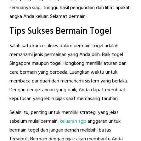
semuanya siap, tunggu hasil pengundian dan lihat apakah
angka Anda keluar. Selamat bermain!
Tips Sukses Bermain Togel
Salah satu kunci sukses dalam bermain togel adalah
memahami jenis permainan yang Anda pilih. Baik togel
Singapore maupun togel Hongkong memiliki aturan dan
cara bermain yang berbeda. Luangkan waktu untuk
membaca panduan dan memahami sistem yang berlaku.
Dengan pengetahuan yang baik, Anda dapat membuat
keputusan yang lebih bijak saat memasang taruhan.
Selain itu, penting untuk memiliki strategi yang jelas
sebelum mulai bermain.
keluaran sgp
anggaran untuk
bermain togel dan jangan pernah melebihi batas
tersebut. Bermain dengan bijak akan membantu Anda