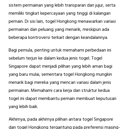
sistem permainan yang lebih transparan dan jujur, serta
memiliki tingkat kepercayaan yang tinggi di kalangan
pemain. Di sisi lain, togel Hongkong menawarkan variasi
permainan dan peluang yang menarik, meskipun ada
beberapa kontroversi terkait dengan keandalannya.
Bagi pemula, penting untuk memahami perbedaan ini
sebelum terjun ke dalam kedua jenis togel. Togel
Singapore dapat menjadi pilihan yang lebih aman bagi
yang baru mulai, sementara togel Hongkong mungkin
menarik bagi mereka yang mencari variasi dalam jenis
permainan. Memahami cara kerja dan struktur kedua
togel ini dapat membantu pemain membuat keputusan
yang lebih baik.
Akhirnya, pada akhirnya pilihan antara togel Singapore
dan togel Hongkong tergantung pada preferensi masing-