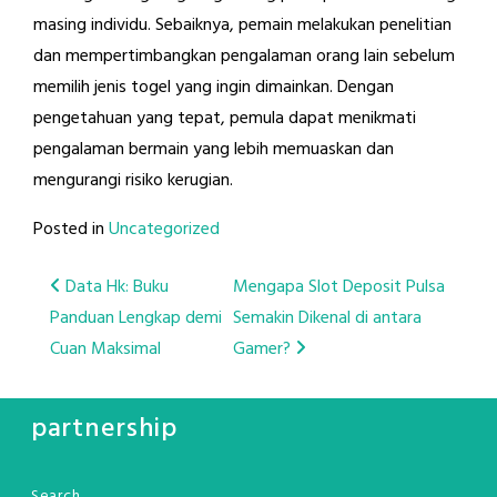
masing individu. Sebaiknya, pemain melakukan penelitian
dan mempertimbangkan pengalaman orang lain sebelum
memilih jenis togel yang ingin dimainkan. Dengan
pengetahuan yang tepat, pemula dapat menikmati
pengalaman bermain yang lebih memuaskan dan
mengurangi risiko kerugian.
Posted in
Uncategorized
Post
Data Hk: Buku
Mengapa Slot Deposit Pulsa
Panduan Lengkap demi
Semakin Dikenal di antara
navigation
Cuan Maksimal
Gamer?
partnership
Search