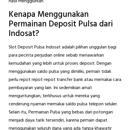
hasil menggiurkan.
Kenapa Menggunakan
Permainan Deposit Pulsa dari
Indosat?
Slot Deposit Pulsa Indosat adalah pilihan unggulan bagi
para pecinta perjudian online sebab menawarkan
kemudahan yang lebih untuk proses deposit. Dengan
menggunakan saldo pulsa yang dimiliki, pemain tidak
perlu repot repot-repot transfer bank atau memakai cara
pembayaran yang lain. Ini sedemikian amat
menguntungkan, terkhusus untuk mereka yang
cenderung nyaman memakai saldo pulsa telepon seluler.
Selain itu, Permainan Pulsa yang bebas dari potongan
menjadi daya tarik tersendiri, karena pemain dapat
menggunakan seluruh dana yang ada tanpa khawatir