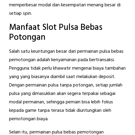
memperbesar modal dan kesempatan menang besar di
setiap spin.
Manfaat Slot Pulsa Bebas
Potongan
Salah satu keuntungan besar dari permainan pulsa bebas
pemotongan adalah kenyamanan pada bertransaksi.
Pengguna tidak perlu khawatir mengenai biaya tambahan
yang yang biasanya diambil saat melakukan deposit.
Dengan permainan pulsa tanpa potongan, setiap jumlah
pulsa yang dimasukkan akan segera terpakai sebagai
modal permainan, sehingga pemain bisa lebih fokus
kepada game tanpa terasa tidak diuntungkan oleh
pemotongan biaya.
Selain itu, permainan pulsa bebas pemotongan