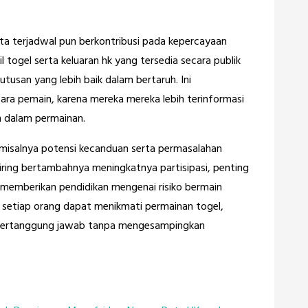
serta terjadwal pun berkontribusi pada kepercayaan
l togel serta keluaran hk yang tersedia secara publik
san yang lebih baik dalam bertaruh. Ini
ra pemain, karena mereka mereka lebih terinformasi
n dalam permainan.
 misalnya potensi kecanduan serta permasalahan
eiring bertambahnya meningkatnya partisipasi, penting
 memberikan pendidikan mengenai risiko bermain
a setiap orang dapat menikmati permainan togel,
 bertanggung jawab tanpa mengesampingkan