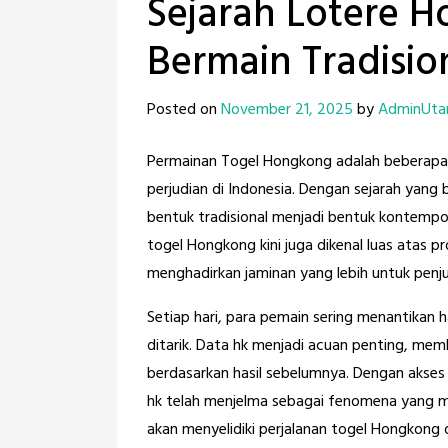
Sejarah Lotere H
Bermain Tradisi
Posted on
November 21, 2025
by
AdminUt
Permainan Togel Hongkong adalah beberapa 
perjudian di Indonesia. Dengan sejarah yang
bentuk tradisional menjadi bentuk kontempor
togel Hongkong kini juga dikenal luas atas p
menghadirkan jaminan yang lebih untuk penju
Setiap hari, para pemain sering menantikan 
ditarik. Data hk menjadi acuan penting, m
berdasarkan hasil sebelumnya. Dengan akses
hk telah menjelma sebagai fenomena yang mena
akan menyelidiki perjalanan togel Hongkong 