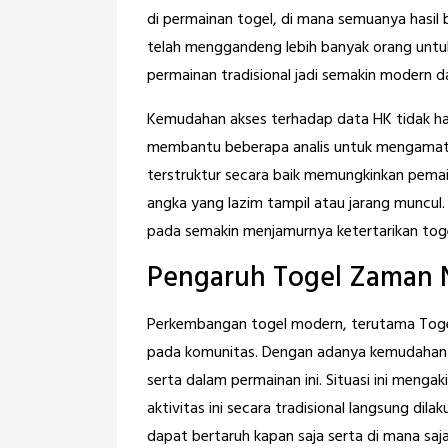
di permainan togel, di mana semuanya hasil b
telah menggandeng lebih banyak orang untu
permainan tradisional jadi semakin modern da
Kemudahan akses terhadap data HK tidak ha
membantu beberapa analis untuk mengamati 
terstruktur secara baik memungkinkan pema
angka yang lazim tampil atau jarang muncul.
pada semakin menjamurnya ketertarikan tog
Pengaruh Togel Zaman
Perkembangan togel modern, terutama Toge
pada komunitas. Dengan adanya kemudahan ak
serta dalam permainan ini. Situasi ini menga
aktivitas ini secara tradisional langsung dil
dapat bertaruh kapan saja serta di mana saj