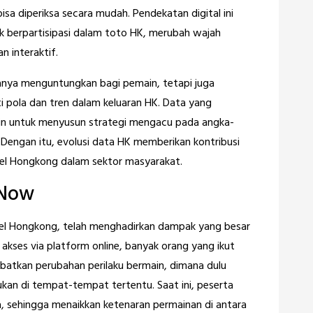
isa diperiksa secara mudah. Pendekatan digital ini
k berpartisipasi dalam toto HK, merubah wajah
n interaktif.
nya menguntungkan bagi pemain, tetapi juga
pola dan tren dalam keluaran HK. Data yang
in untuk menyusun strategi mengacu pada angka-
 Dengan itu, evolusi data HK memberikan kontribusi
el Hongkong dalam sektor masyarakat.
 Now
l Hongkong, telah menghadirkan dampak yang besar
ses via platform online, banyak orang yang ikut
kibatkan perubahan perilaku bermain, dimana dulu
akukan di tempat-tempat tertentu. Saat ini, peserta
a, sehingga menaikkan ketenaran permainan di antara