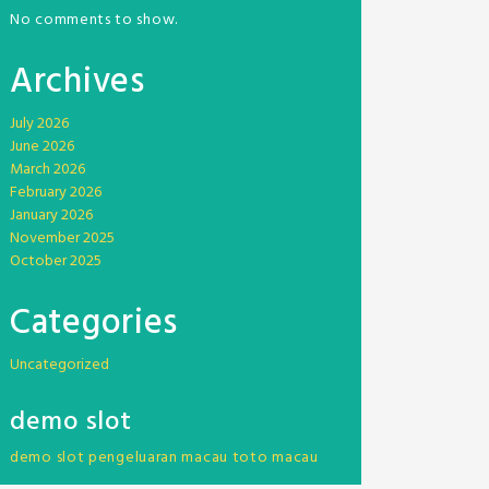
No comments to show.
Archives
July 2026
June 2026
March 2026
February 2026
January 2026
November 2025
October 2025
Categories
Uncategorized
demo slot
demo slot
pengeluaran macau
toto macau