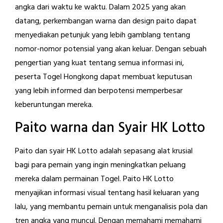
angka dari waktu ke waktu. Dalam 2025 yang akan
datang, perkembangan warna dan design paito dapat
menyediakan petunjuk yang lebih gamblang tentang
nomor-nomor potensial yang akan keluar. Dengan sebuah
pengertian yang kuat tentang semua informasi ini,
peserta Togel Hongkong dapat membuat keputusan
yang lebih informed dan berpotensi memperbesar
keberuntungan mereka.
Paito warna dan Syair HK Lotto
Paito dan syair HK Lotto adalah sepasang alat krusial
bagi para pemain yang ingin meningkatkan peluang
mereka dalam permainan Togel. Paito HK Lotto
menyajikan informasi visual tentang hasil keluaran yang
lalu, yang membantu pemain untuk menganalisis pola dan
tren angka yang muncul. Dengan memahami memahami